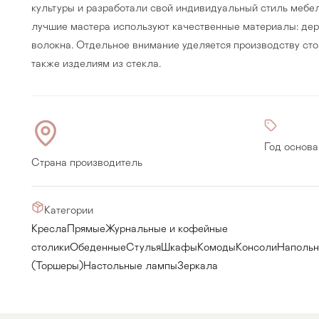
культуры и разработали свой индивидуальный стиль мебел
лучшие мастера используют качественные материалы: дер
волокна. Отдельное внимание уделяется производству стол
также изделиям из стекла.
Год основа
Страна производитель
Категории
Кресла
Прямые
Журнальные и кофейные
Прихожая
>
>
столики
Обеденные
Стулья
Шкафы
Комоды
Консоли
Напольн
(Торшеры)
Настольные лампы
Зеркала
тумбы
Детская мебель
>
>
Двери и перегородки
я ванных комнат
>