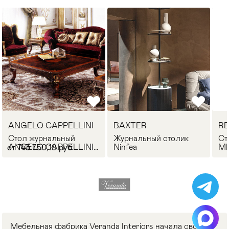
ANGELO CAPPELLINI
BAXTER
RE
Стол журнальный
Журнальный столик
Ст
ANGELO CAPPELLINI
Ninfea
MI
от 743 750,19 руб
30008/Q14
An
Мебельная фабрика Veranda Interiors начала свою