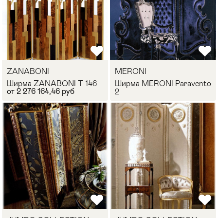
ZANABONI
MERONI
Ширма ZANABONI T 146
Ширма MERONI Paravento
от 2 276 164,46 руб
2