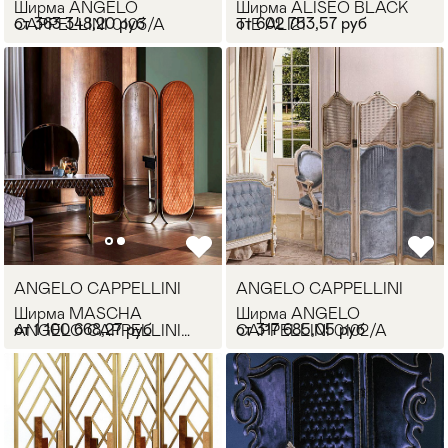
Ширма ANGELO
Ширма ALISEO BLACK
от 363 348,20 руб
от 602 753,57 руб
CAPPELLINI 0103/A
TIE ALI21
ANGELO CAPPELLINI
ANGELO CAPPELLINI
Ширма MASCHA
Ширма ANGELO
от 1 100 668,27 руб
от 317 685,05 руб
ANGELO CAPPELLINI
CAPPELLINI 0102/A
41090/MR