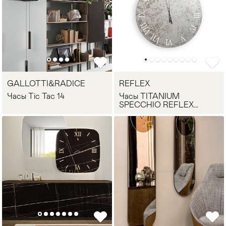
GALLOTTI&RADICE
REFLEX
Часы Tic Tac 14
Часы TITANIUM
SPECCHIO REFLEX
Angelo
Мягкая мебель
Хранение
>
Кровати
Комоды и 
Столы
Мебель дл
>