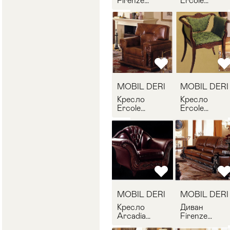
Firenze
Ercole
MOBIL DERI
Romanica
FI/PO/P
MOBIL DERI
ER/PO/P
MOBIL DERI
MOBIL DERI
Кресло
Кресло
Ercole
Ercole
Romanica
Romanica
MOBIL DERI
MOBIL DERI
ER/PO/T/P
ER/PC/B
MOBIL DERI
MOBIL DERI
Кресло
Диван
Arcadia
Firenze
MOBIL DERI
MOBIL DERI