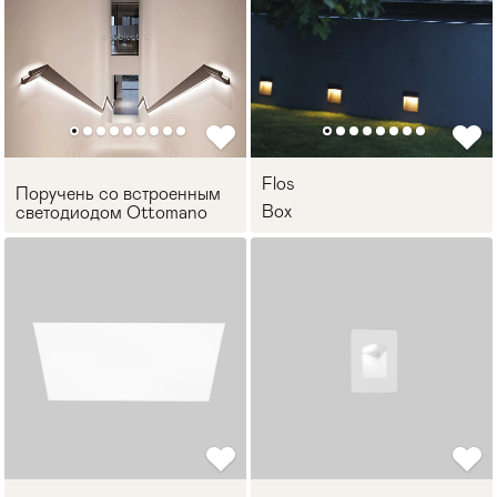
Flos
Поручень со встроенным
Box
светодиодом Ottomano
Мягкая мебель
Хранение
>
Кровати
Комоды и 
Столы
Мебель дл
>