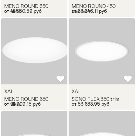
MENO ROUND 350
MENO ROUND 450
от 41 550,59 руб
от 53 646,11 руб
trimless
trimless
XAL
XAL
MENO ROUND 650
SONO FLEX 350 trim
от 91 909,15 руб
от 53 633,95 руб
trimless