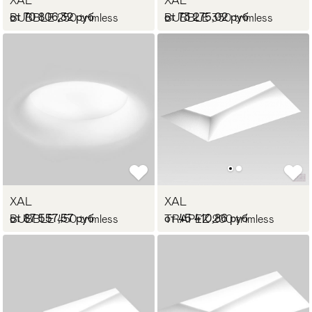
XAL
XAL
от 70 806,32 руб
от 73 275,02 руб
BUBBLE 250 trimless
BUBBLE 350 trimless
XAL
XAL
от 87 557,57 руб
от 45 410,86 руб
BUBBLE 450 trimless
TRAPEZ 200 trimless