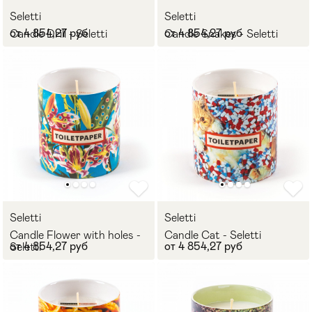
Seletti
Seletti
Стулья
>
от 4 854,27 руб
от 4 854,27 руб
Candle Drill - Seletti
Candle Snakes - Seletti
Seletti
Seletti
Candle Flower with holes -
Candle Cat - Seletti
от 4 854,27 руб
от 4 854,27 руб
Seletti