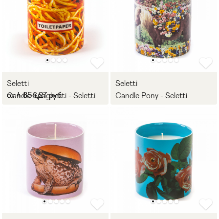
Seletti
Seletti
от 4 854,27 руб
Candle Spaghetti - Seletti
Candle Pony - Seletti