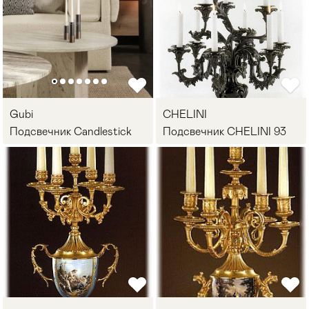
Gubi
CHELINI
Подсвечник Candlestick
Подсвечник CHELINI 93
Мягкая мебель
Хранение
>
Кровати
Комоды и 
Столы
Мебель дл
>