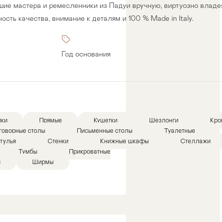
чшие мастера и ремесленники из Падуи вручную, виртуозно влад
сть качества, внимание к деталям и 100 % Made in Italy.
Год основания
йки
Прямые
Кушетки
Шезлонги
Кро
говорные столы
Письменные столы
Туалетные
тулья
Стенки
Книжные шкафы
Стеллажи
Тумбы
Прикроватные
и
Ширмы