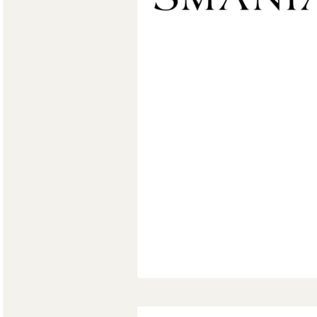
Мягкая мебель
Хранение
>
Кровати
Комоды и 
Столы
>
Мебель дл