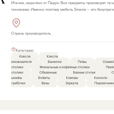
Италии, недалеко от Падуи. Все предметы производят лу
техниками. Именно поэтому мебель Smania – это безупречно
Страна производитель
Категории
Кресла
Кресла
руководителя
Банкетки
Пуфы
Скаме
столики
Журнальные и кофейные столики
Пере
столики
Обеденные
Барные стулья
С
шкафы
Буфеты
Комоды
Консоли
тумбочки
Вазы
Зеркала
Подсвечник
Прихожая
>
>
тумбы
Детская мебель
>
>
Двери и перегородки
я ванных комнат
>