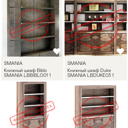
SMANIA
SMANIA
Книжный шкаф Biblo
Книжный шкаф Duke
SMANIA LBBIBLO01 1
SMANIA LBDUKE03 1
Мягкая мебель
Хранение
>
Кровати
Комоды и 
Столы
Мебель дл
>