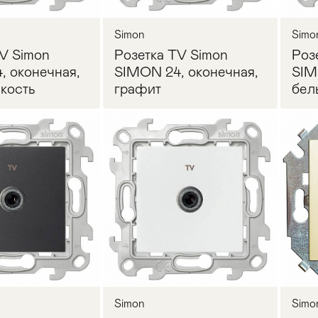
Simon
Simo
V Simon
Розетка TV Simon
Роз
, оконечная,
SIMON 24, оконечная,
SIM
кость
графит
бел
осить цену
Запросить цену
Simon
Simo