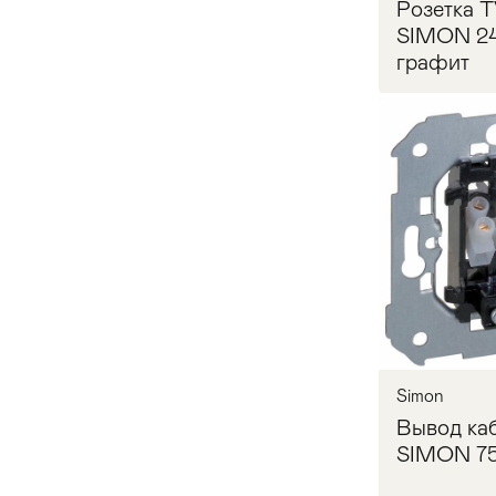
Розетка T
SIMON 24
графит
Запр
Simon
Вывод ка
SIMON 75