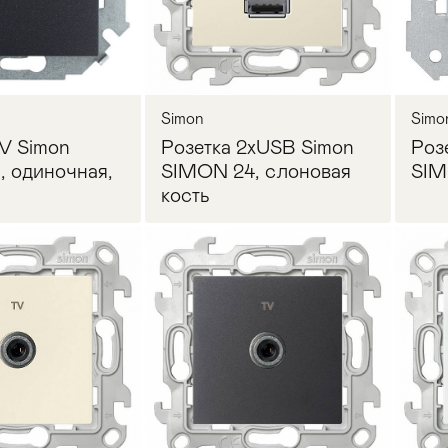
Simon
Simo
V Simon
Розетка 2xUSB Simon
Роз
, одиночная,
SIMON 24, слоновая
SIM
кость
осить цену
Запросить цену
Прихожая
>
>
тумбы
Детская мебель
>
>
Двери и перегородки
я ванных комнат
>