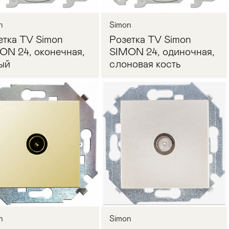
n
Simon
етка TV Simon
Розетка TV Simon
ON 24, оконечная,
SIMON 24, одиночная,
ый
слоновая кость
Запросить цену
Запросить цену
n
Simon