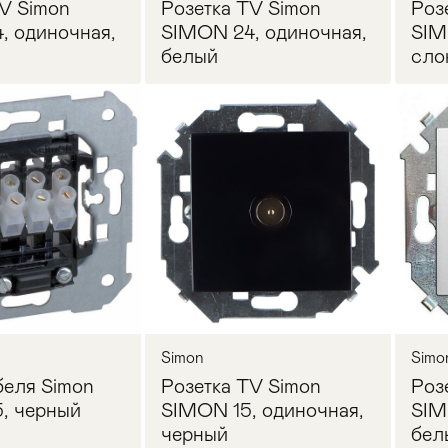
V Simon
Розетка TV Simon
Роз
, одиночная,
SIMON 24, одиночная,
SIM
белый
сло
осить цену
Запросить цену
Simon
Simo
беля Simon
Розетка TV Simon
Роз
, черный
SIMON 15, одиночная,
SIM
черный
бел