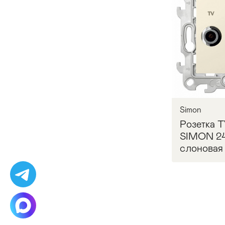
Запр
Simon
Розетка 
SIMON 24
слоновая 
Запр