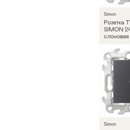
Стулья
>
Simon
Розетка T
SIMON 24
слоновая 
Запр
Simon