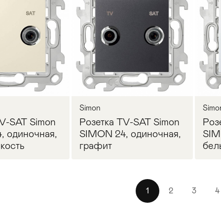
осить цену
Запросить цену
Simon
Simo
TV-SAT Simon
Розетка TV-SAT Simon
Роз
, одиночная,
SIMON 24, одиночная,
SIM
кость
графит
бел
1
2
3
4
осить цену
Запросить цену