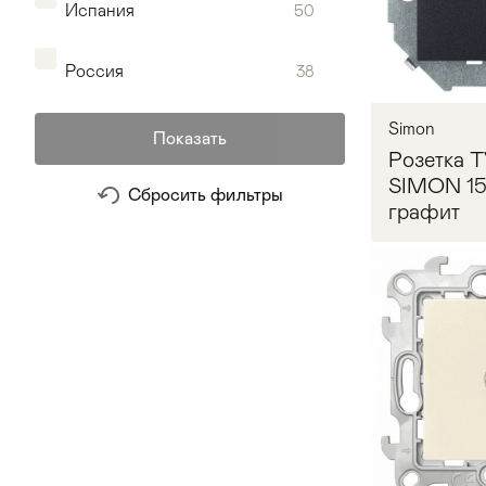
Испания
50
Россия
38
Simon
Показать
Розетка T
SIMON 15
Сбросить фильтры
графит
Запр
Мягкая мебель
Хранение
>
Кровати
Комоды и 
Столы
>
Мебель дл