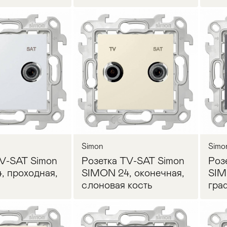
осить цену
Запросить цену
Simon
Simo
TV-SAT Simon
Розетка TV-SAT Simon
Роз
, проходная,
SIMON 24, оконечная,
SIM
слоновая кость
гра