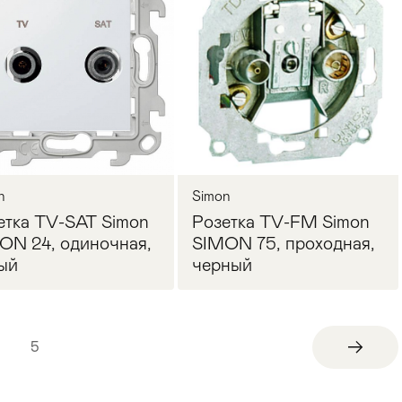
Запросить цену
Запросить цену
n
Simon
етка TV-SAT Simon
Розетка TV-FM Simon
ON 24, одиночная,
SIMON 75, проходная,
ый
черный
5
Запросить цену
Запросить цену