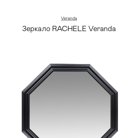
Veranda
Зеркало RACHELE Veranda
Мягкая мебель
Хранение
>
Кровати
Комоды и 
Столы
Мебель дл
>