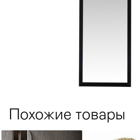
Мягкая мебель
Хранение
>
Похожие товары
Кровати
Комоды и 
Столы
>
Мебель дл