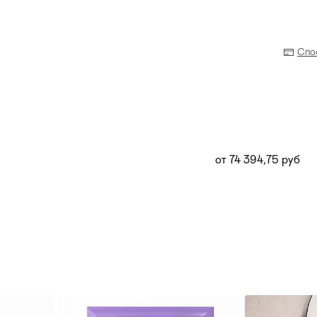
Спо
от 74 394,75 руб
Прихожая
>
>
тумбы
Детская мебель
>
>
Двери и перегородки
я ванных комнат
>