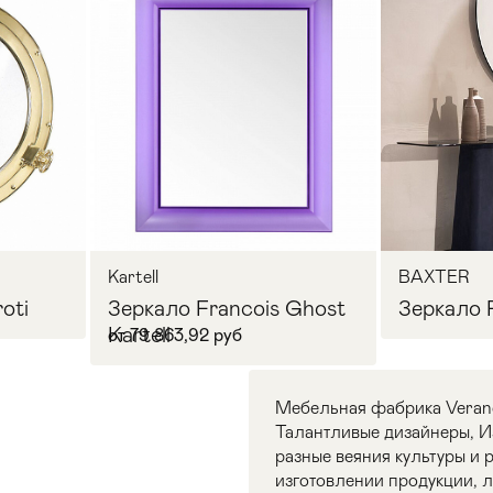
Kartell
BAXTER
oti
Зеркало Francois Ghost
Зеркало P
Kartell
от 79 863,92 руб
Мебельная фабрика Veranda
Талантливые дизайнеры, И
разные веяния культуры и
изготовлении продукции, 