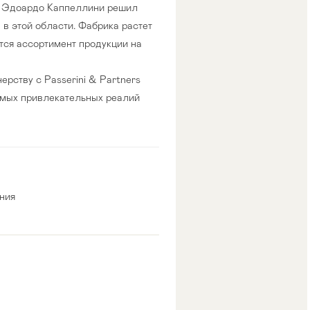
да Эдоардо Каппеллини решил
в этой области. Фабрика растет
тся ассортимент продукции на
рству с Passerini & Partners
 самых привлекательных реалий
ния