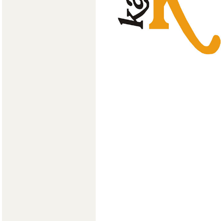
Мягкая мебель
Хранение
>
Кровати
Комоды и 
Столы
>
Мебель дл