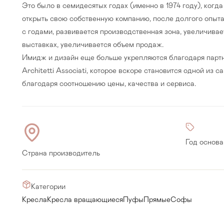
Это было в семидесятых годах (именно в 1974 году), ког
открыть свою собственную компанию, после долгого опыта 
с годами, развивается производственная зона, увеличивае
выставках, увеличивается объем продаж.
Имидж и дизайн еще больше укрепляются благодаря партне
Architetti Associati, которое вскоре становится одной из
благодаря соотношению цены, качества и сервиса.
Год основа
Страна производитель
Прихожая
>
>
Категории
тумбы
Детская мебель
>
>
Кресла
Кресла вращающиеся
Пуфы
Прямые
Софы
Двери и перегородки
я ванных комнат
>