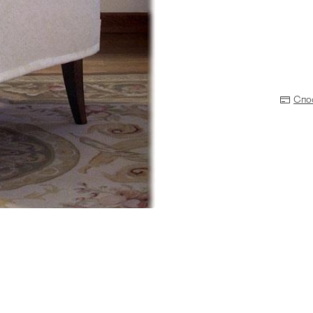
Спо
Прихожая
>
>
тумбы
Детская мебель
>
>
Двери и перегородки
я ванных комнат
>