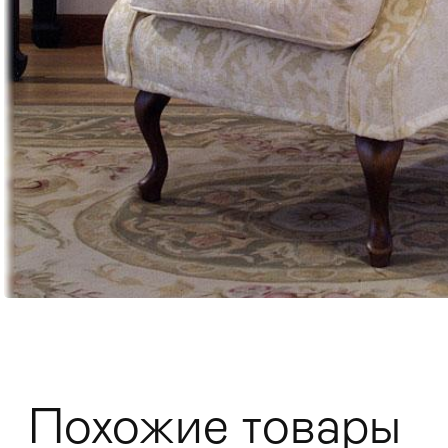
Мягкая мебель
Хранение
>
Кровати
Комоды и 
Похожие товары
Столы
>
Мебель дл