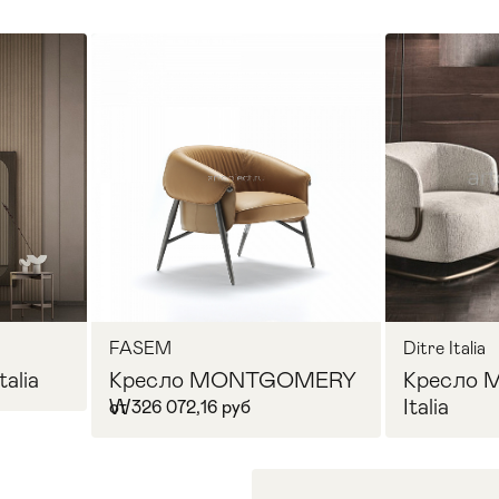
FASEM
Ditre Italia
talia
Кресло MONTGOMERY
Кресло 
W
Italia
от 326 072,16 руб