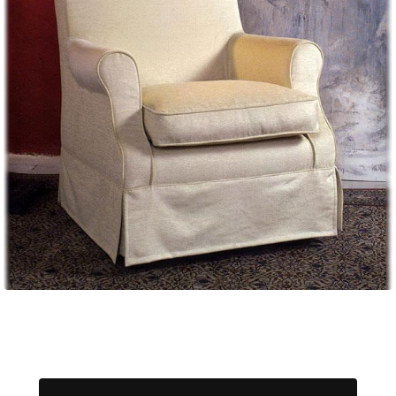
Мягкая мебель
Хранение
>
Кровати
Комоды и 
Столы
Мебель дл
>