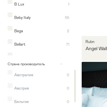
B Lux
1
Beby Italy
55
Bega
2
Rubn
Bellart
71
Angel Wal
Bertfrank
18
Страна производитель
Besselink & Jones
99
Австралия
0
Мягкая мебель
Хранение
>
Brabin & Fitz
32
Запр
Австрия
0
Кровати
Комоды и 
Catellani & Smith
18
Бельгия
0
Столы
>
Мебель дл