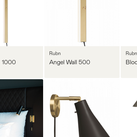
Rubn
Rub
l 1000
Angel Wall 500
Blo
Прихожая
>
>
осить цену
Запросить цену
тумбы
Детская мебель
>
>
Двери и перегородки
я ванных комнат
>