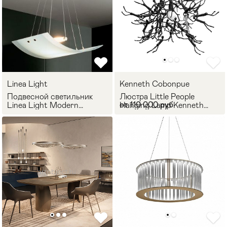
Linea Light
Kenneth Cobonpue
Подвесной светильник
Люстра Little People
от 110 000 руб
Linea Light Modern
Hanging Lamp Kenneth
collection 1026
Cobonpue
Мягкая мебель
Хранение
>
Кровати
Комоды и 
Столы
Мебель дл
>