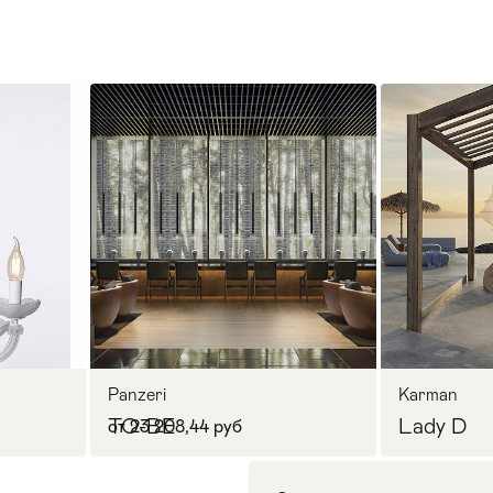
Panzeri
Karman
TO-BE
Lady D
от 23 208,44 руб