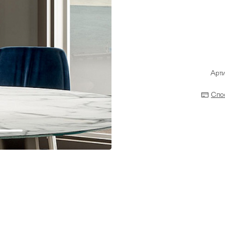
Арт
Спо
Прихожая
>
>
тумбы
Детская мебель
>
>
Двери и перегородки
я ванных комнат
>