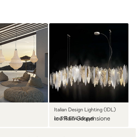
Italian Design Lighting (IDL)
Ice Rain Sospensione
от 318 554,49 руб