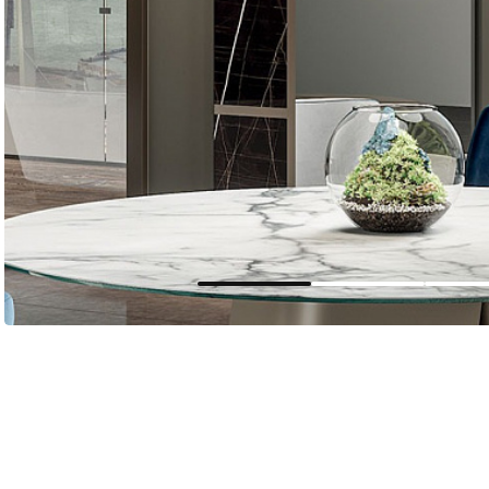
Мягкая мебель
Хранение
>
Кровати
Комоды и 
Столы
>
Мебель дл