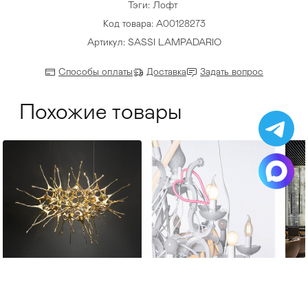
Тэги:
Лофт
Код товара: A00128273
Артикул: SASSI LAMPADARIO
Способы оплаты
Доставка
Задать вопрос
Похожие товары
Terzani
Karman
Pa