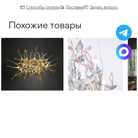
Способы оплаты
Доставка
Задать вопрос
Похожие товары
Terzani
Karman
Pa
Dragon
Beautiful Mess
TO
от 