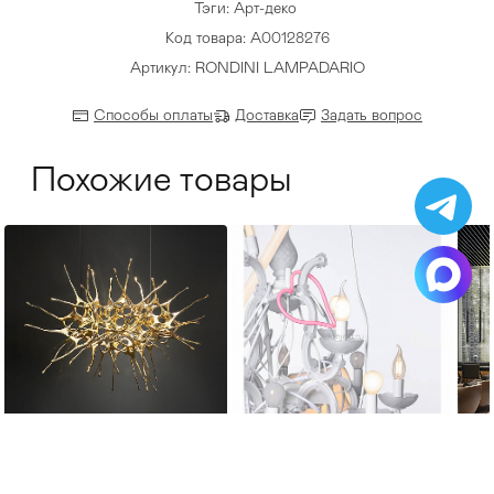
Тэги:
Арт-деко
Код товара: A00128276
Артикул: RONDINI LAMPADARIO
Способы оплаты
Доставка
Задать вопрос
Похожие товары
Terzani
Karman
Pa