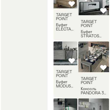
TARGET
POINT
TARGET
Буфет
POINT
ELECTA
Буфет
TARGET
STRATOS
POINT
TARGET
MA103
POINT MA107
TARGET
POINT
TARGET
Буфет
POINT
MODUS
Консоль
TARGET
PANDORA 3
POINT
m TARGET
MA108
POINT
CO506