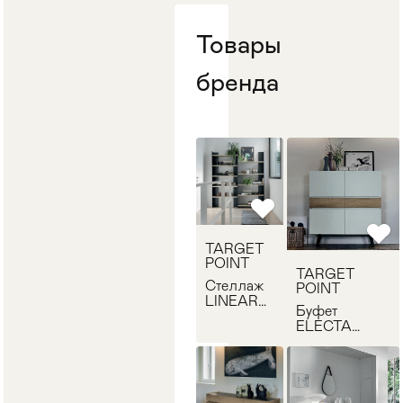
Стулья
>
Товары
бренда
TARGET
POINT
TARGET
Стеллаж
POINT
LINEAR
Буфет
90
ELECTA
TARGET
QUADRA
POINT
TARGET
PP119
POINT MA105