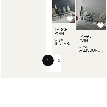
SE514
POINT SE507
TARGET
POINT
TARGET
Стул
POINT
GINEVRA
Стул
TARGET
SALISBURGO
POINT
TARGET
SE515
POINT PT508
1
2