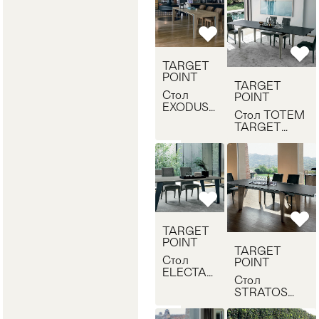
TARGET
POINT
TARGET
Стол
POINT
EXODUS
Стол TOTEM
TARGET
TARGET
POINT
POINT TA509
TA510
TARGET
POINT
TARGET
Стол
POINT
ELECTA
Стол
TARGET
STRATOS
POINT
TARGET
TP126
POINT TA504