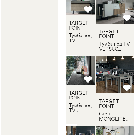
TARGET
POINT
TARGET
Тумба под
POINT
TV
Тумба под TV
ELECTA
VERSUS
TARGET
TARGET
POINT
POINT
MA109
MA100
TARGET
POINT
TARGET
Тумба под
POINT
TV
Стол
VERSUS
MONOLITE
TARGET
TARGET
POINT
POINT TA506
MA101