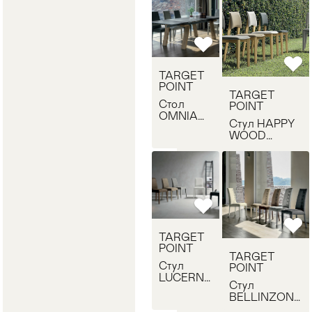
TARGET
POINT
TARGET
Стол
POINT
OMNIA
Стул HAPPY
TARGET
WOOD
POINT
TARGET
TA508
POINT SE173
TARGET
POINT
TARGET
Стул
POINT
LUCERNA
Стул
TARGET
BELLINZONA
POINT
TARGET