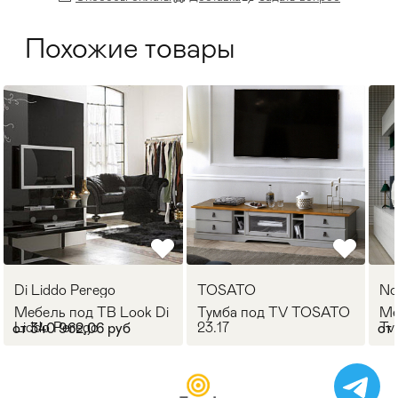
Похожие товары
Di Liddo Perego
TOSATO
No
Мебель под ТВ Look Di
Тумба под TV TOSATO
Ме
Liddo Perego
23.17
Tv
от 340 962,06 руб
от 