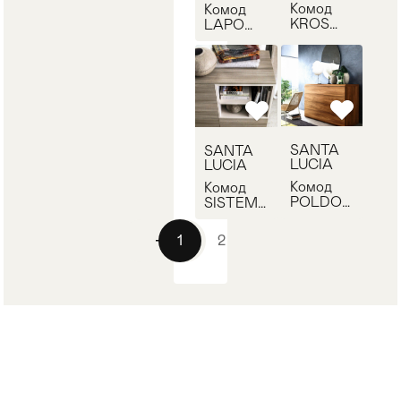
Комод
Комод
KROS
LAPO
SANTA
SANTA
LUCIA
LUCIA
QST04F
QCM03C
SANTA
SANTA
LUCIA
LUCIA
Комод
Комод
POLDO
SISTEMA
2.0
18
SANTA
SANTA
1
2
LUCIA
LUCIA
COM
M6G
803D
309B