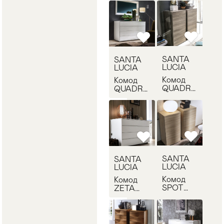
LUCIA
LUCIA
SET
COM
806G
806D
SANTA
SANTA
LUCIA
LUCIA
Комод
Комод
QUADRO
QUADRO
FILO
FILO
SANTA
SANTA
LUCIA
LUCIA
SET
COM
807G
807D
SANTA
SANTA
LUCIA
LUCIA
Комод
Комод
SPOT
ZETA
SANTA
SANTA
LUCIA
LUCIA
SET
COM
804R
810D