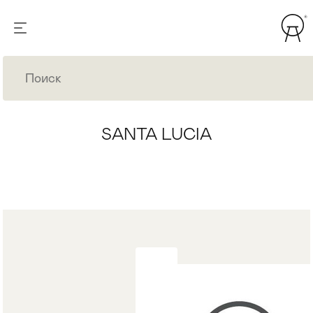
SANTA LUCIA