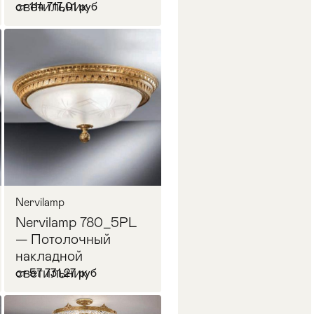
светильник
от 114 717,01 руб
В корзину
Nervilamp
Nervilamp 780_5PL
— Потолочный
накладной
светильник
от 57 731,27 руб