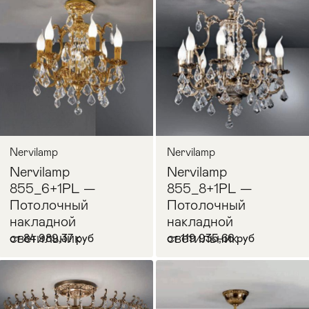
В корзину
В корзину
Nervilamp
Nervilamp
Nervilamp
Nervilamp
855_6+1PL —
855_8+1PL —
Потолочный
Потолочный
накладной
накладной
светильник
светильник
от 84 989,37 руб
от 119 935,66 руб
В корзину
В корзину