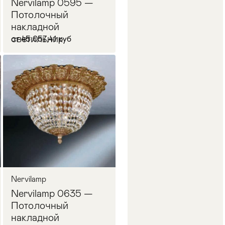
Nervilamp 0595 —
Потолочный
накладной
светильник
от 45 057,41 руб
В корзину
Nervilamp
Nervilamp 0635 —
Потолочный
накладной