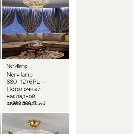
В корзину
Nervilamp
Nervilamp
880_12+6PL —
Потолочный
накладной
светильник
от 299 606,17 руб
В корзину