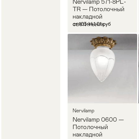
Nervilamp 571-8PL-
TR — Потолочный
накладной
светильник
от 103 441,01 руб
В корзину
Nervilamp
Nervilamp 0600 —
Потолочный
накладной