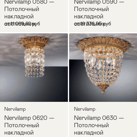
Nervilamp 0580 —
Nervilamp 0590 —
Потолочный
Потолочный
накладной
накладной
светильник
светильник
от 11 089,62 руб
от 19 336,95 руб
В корзину
В корзину
Nervilamp
Nervilamp
Nervilamp 0620 —
Nervilamp 0630 —
Потолочный
Потолочный
накладной
накладной