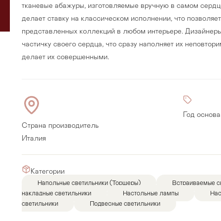
тканевые абажуры, изготовляемые вручную в самом сердц
делает ставку на классическом исполнении, что позволяе
представленных коллекций в любом интерьере. Дизайнер
частичку своего сердца, что сразу наполняет их неповто
делает их совершенными.
Год основа
Страна производитель
Италия
Прихожая
>
>
Категории
Напольные светильники (Торшеры)
Встраиваемые с
тумбы
Детская мебель
>
>
накладные светильники
Настольные лампы
Нас
светильники
Подвесные светильники
Двери и перегородки
я ванных комнат
>