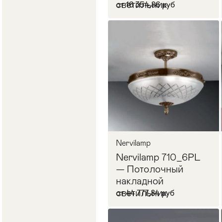
светильник
от 16 354,86 руб
В корзину
Nervilamp
Nervilamp 710_6PL
— Потолочный
накладной
светильник
от 44 777,84 руб