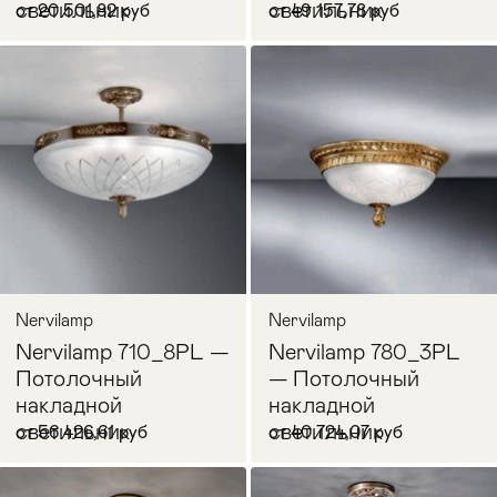
светильник
светильник
от 20 501,82 руб
от 49 157,78 руб
В корзину
В корзину
Nervilamp
Nervilamp
Nervilamp 710_8PL —
Nervilamp 780_3PL
Потолочный
— Потолочный
накладной
накладной
светильник
светильник
от 56 426,61 руб
от 40 724,07 руб