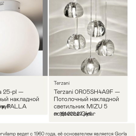
Terzani
a 25-pl —
Terzani 0R05SH4A9F —
ый накладной
Потолочный накладной
ник PALLA
светильник MIZU 5
0 руб
подвесов Clear
от 161 222,22 руб
ilamp ведет с 1960 года, её основателем является Gorla