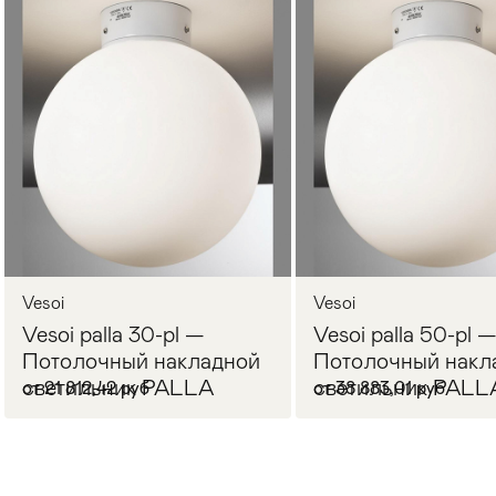
Стулья
>
Vesoi
Vesoi
Vesoi palla 30-pl —
Vesoi palla 50-pl 
Потолочный накладной
Потолочный накл
светильник PALLA
светильник PALL
от 21 812,42 руб
от 38 883,01 руб