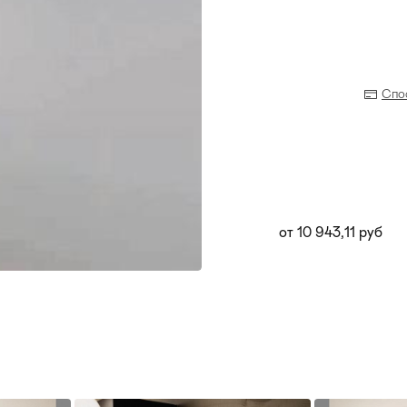
Спо
от 10 943,11 руб
Прихожая
>
>
тумбы
Детская мебель
>
>
Двери и перегородки
я ванных комнат
>