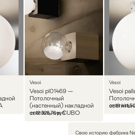
Vesoi
Vesoi
—
Vesoi pl01469 —
Vesoi pall
адной
Потолочный
Потолочн
A
(настенный) накладной
светиль
от 19 441,5
светильник CUBO
от 12 328,76 руб
Свою историю фабрика Nerv