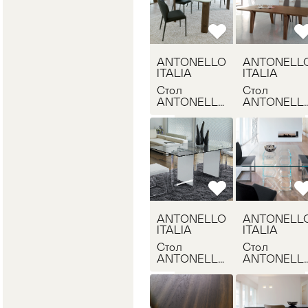
ANTONELLO
ANTONELL
ITALIA
ITALIA
Стол
Стол
ANTONELLO
ANTONELL
ITALIA
ITALIA
ARTHUR
DAVID
ANTONELLO
ANTONELL
ITALIA
ITALIA
Стол
Стол
ANTONELLO
ANTONELL
ITALIA FREE
ITALIA
GLENN