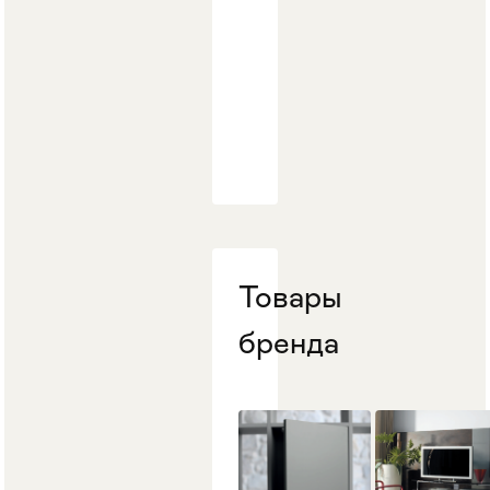
Стулья
>
Товары
бренда