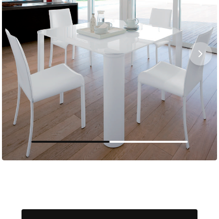
Мягкая мебель
Хранение
>
Кровати
Комоды и 
Столы
Мебель дл
>