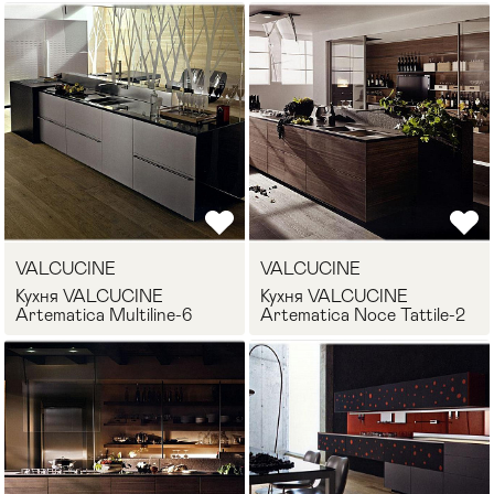
VALCUCINE
VALCUCINE
Кухня VALCUCINE
Кухня VALCUCINE
Artematica Multiline-6
Artematica Noce Tattile-2