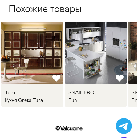
Похожие товары
Tura
SNAIDERO
S
Кухня Greta Tura
Fun
Fi