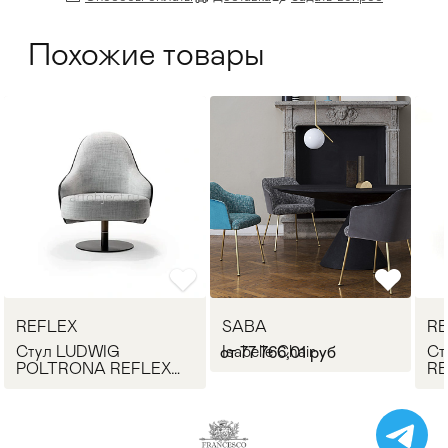
Похожие товары
REFLEX
SABA
RE
Стул LUDWIG
Isabelle Chair
Ст
от 77 766,01 руб
POLTRONA REFLEX
RE
Angelo