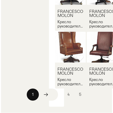
FRANCESCO
FRANCESC
MOLON
MOLON
Кресло
Кресло
руководителя
руководител
FRANCESCO
FRANCESC
MOLON P33
MOLON P33
FRANCESCO
FRANCESC
MOLON
MOLON
Кресло
Кресло
руководителя
руководител
FRANCESCO
FRANCESC
MOLON P361
MOLON P21
1
2
3
4
5