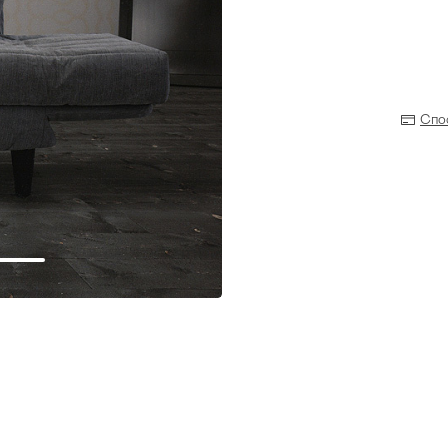
Спо
Прихожая
>
>
тумбы
Детская мебель
>
>
Двери и перегородки
я ванных комнат
>