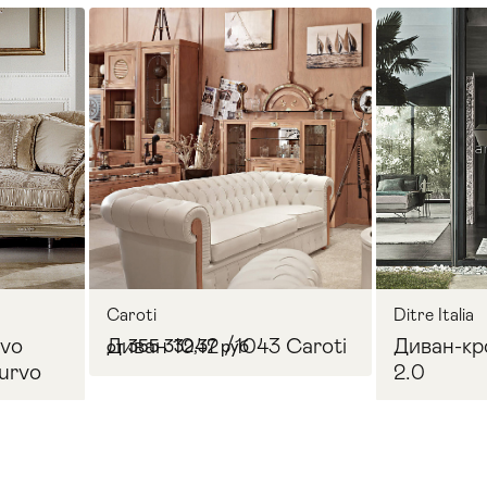
Caroti
Ditre Italia
rvo
Диван 1042 /1043 Caroti
Диван-кр
от 355 332,37 руб
urvo
2.0
ERREBI
Все товары бренда