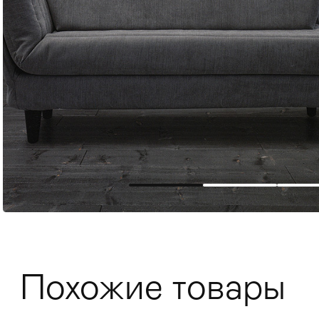
Мягкая мебель
Хранение
>
Похожие товары
Кровати
Комоды и 
Столы
>
Мебель дл