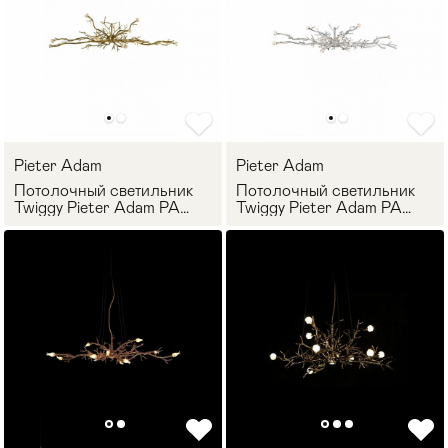
Pieter Adam
Pieter Adam
Потолочный светильник
Потолочный светильник
Twiggy Pieter Adam PA
Twiggy Pieter Adam PA
2872
1872
Мягкая мебель
Хранение
>
Кровати
Комоды и 
Столы
Мебель дл
>