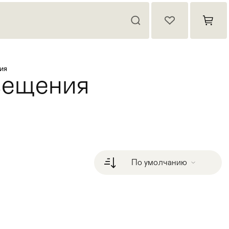
ия
вещения
По умолчанию