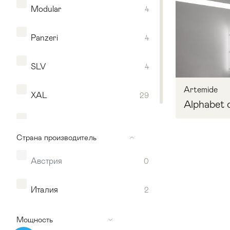
Modular
4
Panzeri
4
SLV
4
Artemide
XAL
29
Alphabet o
Zumtobel
16
Страна производитель
Австрия
0
Мягкая мебель
Хранение
>
Запр
Италия
2
Кровати
Комоды и 
Мощность
Столы
>
Мебель дл