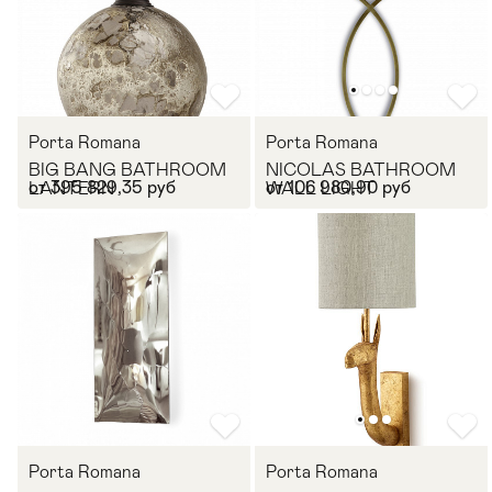
Porta Romana
Porta Romana
BIG BANG BATHROOM
NICOLAS BATHROOM
от 395 829,35 руб
от 106 980,90 руб
LANTERN
WALL LIGHT
Porta Romana
Porta Romana