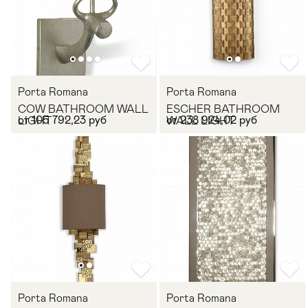
Porta Romana
Porta Romana
COW BATHROOM WALL
ESCHER BATHROOM
от 105 792,23 руб
от 238 924,02 руб
LIGHT
WALL LIGHT
Porta Romana
Porta Romana