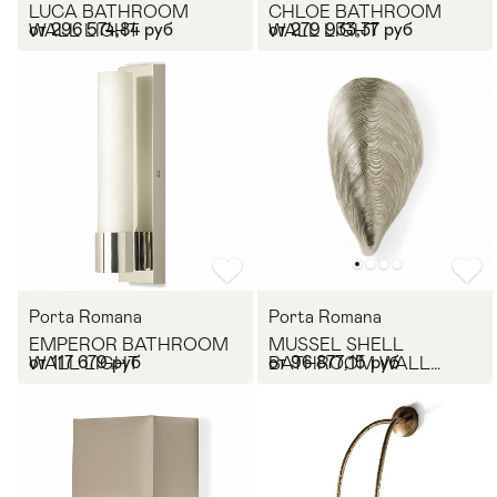
LUCA BATHROOM
CHLOE BATHROOM
от 296 574,84 руб
от 279 933,37 руб
WALL LIGHT
WALL LIGHT
Porta Romana
Porta Romana
EMPEROR BATHROOM
MUSSEL SHELL
от 117 679 руб
от 96 877,15 руб
WALL LIGHT
BATHROOM WALL
LIGHT