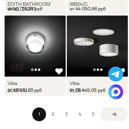
EDITH BATHROOM
WB24/C
от 48 735,75 руб
от 44 050,96 руб
WALL LIGHT
Vibia
Vibia
от 46 410,83 руб
от 79 449,05 руб
SCOTCH
PLUS 1
1
2
3
4
5