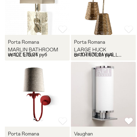
Porta Romana
Porta Romana
MARLIN BATHROOM
LARGE HUCK
от 107 575,24 руб
от 107 575,24 руб
WALL LIGHT
BATHROOM WALL
LIGHT
Porta Romana
Vaughan