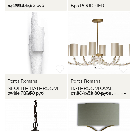
от 20 058,92 руб
Бра Button
Бра POUDRIER
Стулья
>
Porta Romana
Porta Romana
NEOLITH BATHROOM
BATHROOM OVAL
от 114 707,30 руб
от 804 139,80 руб
WALL LIGHT
LARTIGUE CHANDELIER