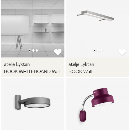
atelje Lyktan
atelje Lyktan
BOOK WHITEBOARD Wall
BOOK Wall
Мягкая мебель
Хранение
>
Кровати
Комоды и 
Столы
Мебель дл
>