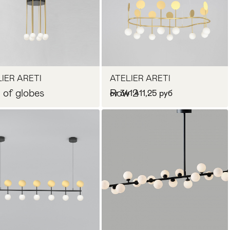
В корзину
В корзину
IER ARETI
ATELIER ARETI
 of globes
Row 2
от 341 411,25 руб
Запросить цену
В корзину