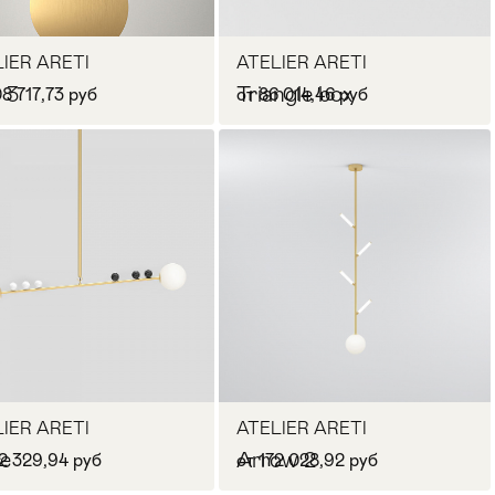
IER ARETI
ATELIER ARETI
 3
Triangle box
8 717,73 руб
от 86 014,46 руб
В корзину
В корзину
IER ARETI
ATELIER ARETI
le
Arrow 2
32 329,94 руб
от 172 028,92 руб