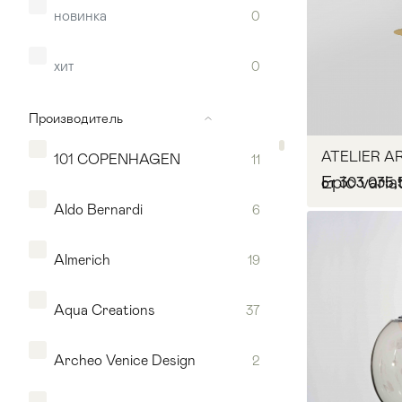
новинка
0
хит
0
Производитель
ATELIER A
101 COPENHAGEN
11
Epic varia
от 303 035,
Aldo Bernardi
6
Almerich
19
Мягкая мебель
Хранение
>
Aqua Creations
37
В 
Кровати
Комоды и 
Archeo Venice Design
2
Столы
>
Мебель дл