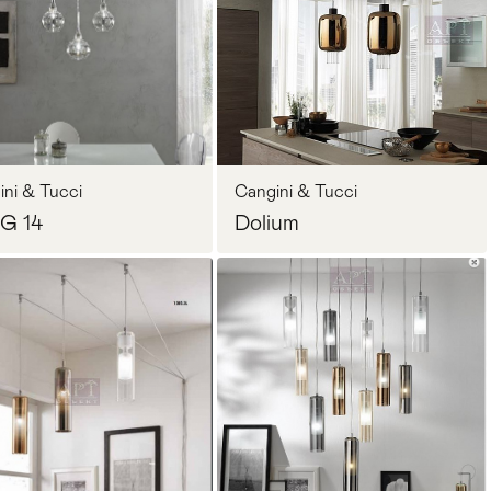
ini & Tucci
Cangini & Tucci
G 14
Dolium
Запросить цену
Запросить цену