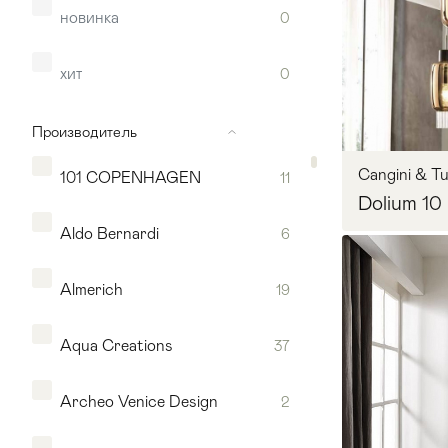
новинка
0
хит
0
Производитель
Cangini & Tu
101 COPENHAGEN
11
Dolium 10
Aldo Bernardi
6
Almerich
19
Мягкая мебель
Хранение
>
Aqua Creations
37
Запр
Кровати
Комоды и 
Archeo Venice Design
2
Столы
>
Мебель дл