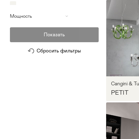
ATELIER ARETI
64
Италия
22
Мощность
atelje Lyktan
29
Канада
0
Показать
Axis71
14
Запр
Нидерланды
0
Сбросить фильтры
Axo Light
55
Португалия
0
B Lux
56
Россия
0
Cangini & Tu
Badari
231
PETIT
США
0
Baga
20
Филиппины
0
Barovier & Toso
103
Франция
0