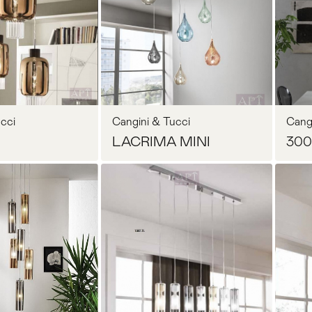
cci
Cangini & Tucci
Cang
LACRIMA MINI
300
Прихожая
>
>
осить цену
Запросить цену
тумбы
Детская мебель
>
>
Двери и перегородки
я ванных комнат
>