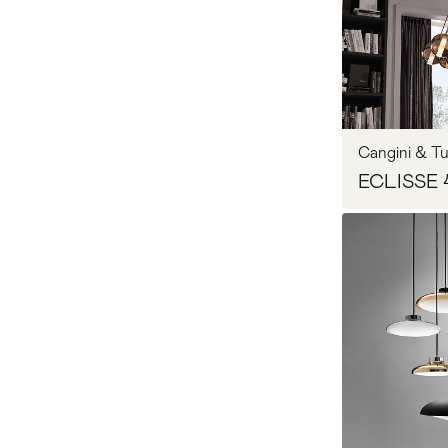
BAXTER
7
Запр
Чехия
0
Bella Figura
128
Швеция
0
Bertfrank
34
Израиль
0
Cangini & Tu
Besselink & Jones
ECLISSE 
17
Англия
0
BLACK TIE
2
Bocci
127
Запр
Bomma
32
BONALDO
6