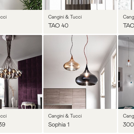
cci
Cangini & Tucci
Cang
TAO 40
TAO
осить цену
Запросить цену
cci
Cangini & Tucci
Cang
39
Sophia 1
300