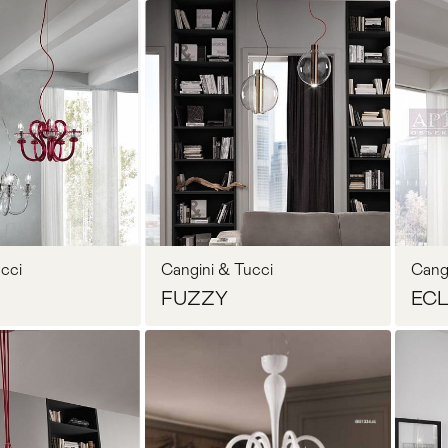
осить цену
Запросить цену
cci
Cangini & Tucci
Cang
FUZZY
ECL