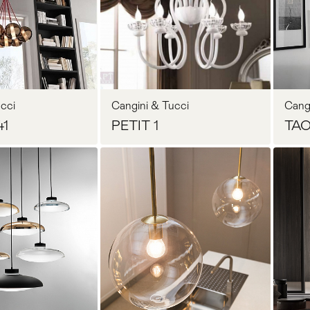
осить цену
Запросить цену
cci
Cangini & Tucci
Cang
41
PETIT 1
TAO
осить цену
Запросить цену