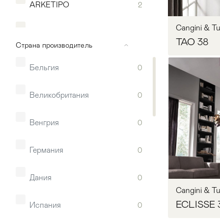
ARKETIPO
2
Стулья
>
Cangini & Tu
Aromas
133
TAO 38
Страна производитель
Art et Floritude
15
Бельгия
0
Artemide
85
Великобритания
0
Arteriors
356
Запр
Венгрия
0
Arturo Alvarez
59
Германия
0
Astep
1
Дания
0
Cangini & Tu
Atelier Alain Ellouz
44
ECLISSE 
Испания
0