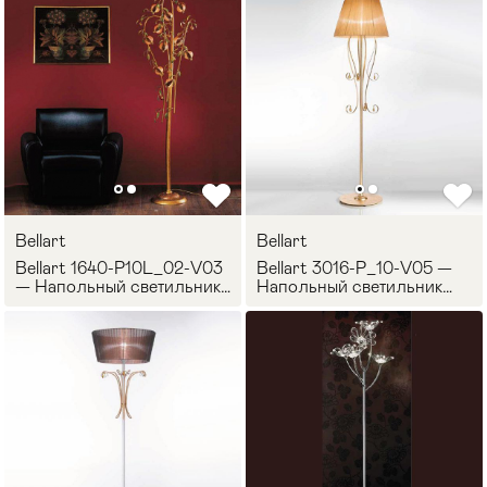
Bellart
Bellart
Bellart 1640-P10L_02-V03
Bellart 3016-P_10-V05 —
— Напольный светильник
Напольный светильник
MELOGRANO
ROMANTICA
Мягкая мебель
Хранение
>
Кровати
Комоды и 
Столы
Мебель дл
>