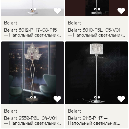
Стулья
>
Bellart
Bellart
Bellart 3012-P_17+08-P15
Bellart 3010-P5L_05-V01
— Напольный светильник
— Напольный светильник
DOLCEVITA
DAISY
Bellart
Bellart
Bellart 2552-P6L_04-V01
Bellart 2113-P_17 —
— Напольный светильник
Напольный светильник
ALASKA
ONDA