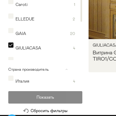
Caroti
1
ELLEDUE
2
GAIA
20
GIULIACAS
GIULIACASA
4
Витрина 
TIRO1/C
MINOTTI LUIGI & BENIGNO
1
Страна производитель
OASIS
16
Италия
4
Мягкая мебель
Хранение
>
REDECO
1
Запр
Показать
Кровати
Комоды и 
SILVANO GRIFONI
3
Сбросить фильтры
Столы
>
Мебель дл