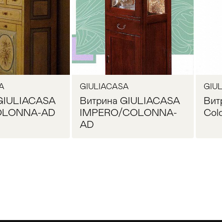
A
GIULIACASA
GIU
GIULIACASA
Витрина GIULIACASA
Вит
OLONNA-AD
IMPERO/COLONNA-
Col
AD
Прихожая
>
>
осить цену
Запросить цену
тумбы
Детская мебель
>
>
Двери и перегородки
я ванных комнат
>