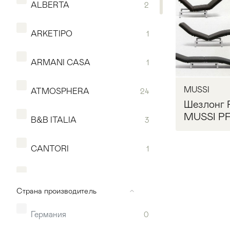
ALBERTA
2
ARKETIPO
1
ARMANI CASA
1
MUSSI
ATMOSPHERA
24
Шезлонг 
MUSSI P
B&B ITALIA
3
CANTORI
1
Мягкая мебель
Хранение
>
Caroti
3
Запр
Страна производитель
Кровати
Комоды и 
CATTELAN ITALIA
3
Германия
0
Столы
>
Мебель дл