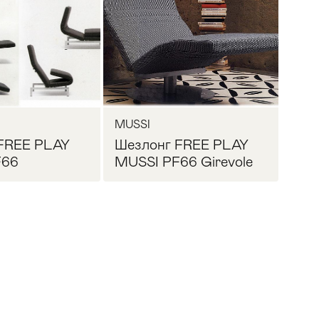
MUSSI
FREE PLAY
Шезлонг FREE PLAY
F66
MUSSI PF66 Girevole
Прихожая
>
>
осить цену
Запросить цену
тумбы
Детская мебель
>
>
Двери и перегородки
я ванных комнат
>