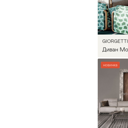
Запр
Living Divani
1
Mobilidea
1
Novamobili
1
GIORGETTI
Диван Mo
Paola Lenti
15
новинка
POLTRONA FRAU
4
REFLEX
3
Запр
Rolf-benz
7
Swan Italia
1