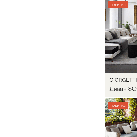
Fendi
6
новинка
FLOU
3
Freistil
4
Запр
Furla Casa
9
GALIMBERTI NINO
2
GIORGETTI
Диван S
GALLOTTI&RADICE
4
GIORGETTI
новинка
7
Knoll
2