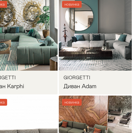
нка
новинка
Запросить цену
Запросить цену
RGETTI
GIORGETTI
ан Karphi
Диван Adam
нка
новинка