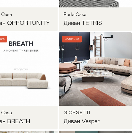
a Casa
Furla Casa
ан OPPORTUNITY
Диван TETRIS
нка
новинка
Запросить цену
Запросить цену
a Casa
GIORGETTI
ан BREATH
Диван Vesper