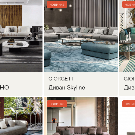
новинка
нови
осить цену
Запросить цену
GIORGETTI
GIO
OHO
Диван Skyline
Див
новинка
нови