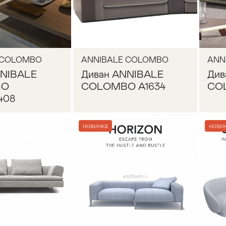
 COLOMBO
ANNIBALE COLOMBO
ANN
NNIBALE
Диван ANNIBALE
Див
BO
COLOMBO A1634
CO
408
новинка
нови
осить цену
Запросить цену
Прихожая
>
>
тумбы
Детская мебель
>
>
Двери и перегородки
я ванных комнат
>