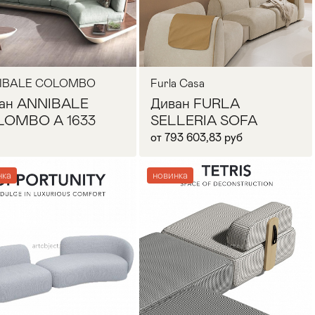
IBALE COLOMBO
Furla Casa
ан ANNIBALE
Диван FURLA
LOMBO A 1633
SELLERIA SOFA
от 793 603,83 руб
нка
новинка
Запросить цену
В корзину