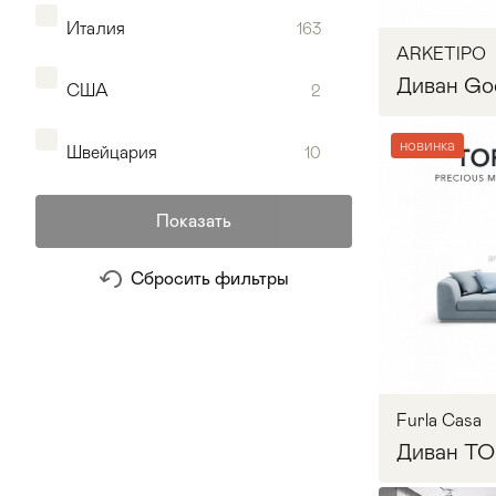
Carpanese Home
3
Италия
163
Стулья
>
ARKETIPO
CATTELAN ITALIA
9
Диван Go
США
2
CECCOTTI
3
новинка
Швейцария
10
De Sede
10
Показать
Desiree
9
Запр
Сбросить фильтры
Ditre Italia
36
DV HOME COLLECTION
5
Furla Casa
Felis
3
Диван T