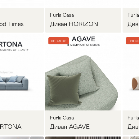
Furla Casa
Furl
od Times
Диван HORIZON
Див
новинка
нови
осить цену
Запросить цену
Furla Casa
Furl
ORTONA
Диван AGAVE
Див