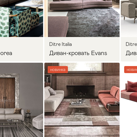
осить цену
Запросить цену
Ditre Italia
Ditre 
orea
Диван-кровать Evans
Див
новинка
нови
осить цену
Запросить цену