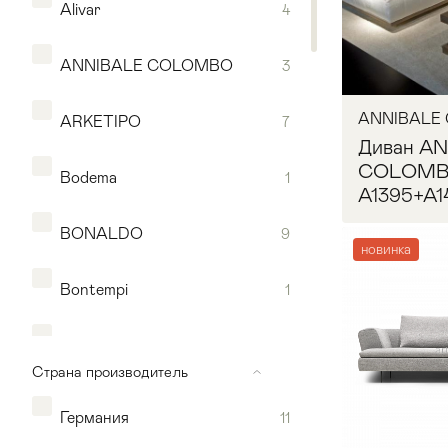
Alivar
4
ANNIBALE COLOMBO
3
ANNIBALE
ARKETIPO
7
Диван A
COLOM
Bodema
1
A1395+A1
BONALDO
9
новинка
Bontempi
1
Запр
Мягкая мебель
Хранение
>
CAPITAL COLLECTION
3
Страна производитель
Кровати
Комоды и 
CARPANELLI
1
Германия
11
Столы
>
Мебель дл