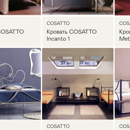
COSATTO
COS
 COSATTO
Кровать COSATTO
Кро
Incanto 1
Met
осить цену
Запросить цену
COSATTO
COS