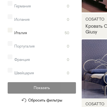
Германия
0
ALTAMODA
9
Стулья
>
COSATTO
Испания
0
Altrenotti
53
Кровать
Giusy
Италия
50
AMELIHOME
5
Португалия
0
ANDREA FANFANI
10
Франция
0
ANGELO CAPPELLINI
44
Запр
Швейцария
0
ANNIBALE COLOMBO
19
Показать
ANTONELLI MORAVIO
31
Сбросить фильтры
AR ARREDAMENTI
17
COSATTO