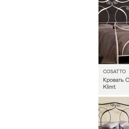
ASNAGHI INTERIORS
32
Запр
AVENANTI
10
B&B ITALIA
6
BACCI STILE
18
COSATTO
BAMAR
67
Кровать
Klimt
BAMAX
17
BARNINI OSEO
7
BASSAN ART
1
Запр