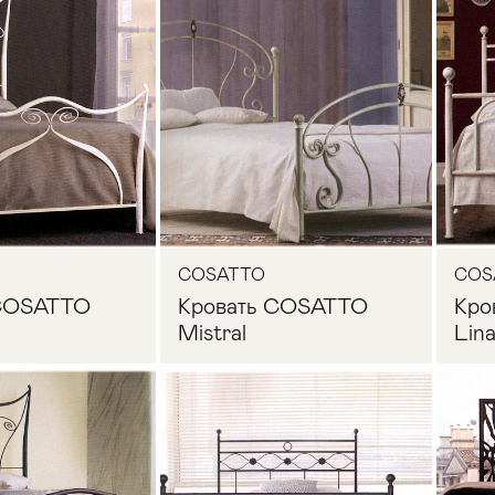
осить цену
Запросить цену
COSATTO
COS
 COSATTO
Кровать COSATTO
Кро
Mistral
Lin
осить цену
Запросить цену