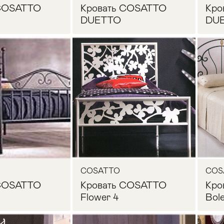
 COSATTO
Кровать COSATTO
Кро
DUETTO
DUE
осить цену
Запросить цену
COSATTO
COS
 COSATTO
Кровать COSATTO
Кро
Flower 4
Bol