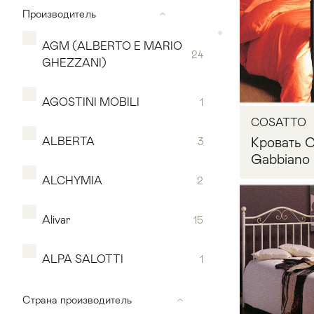
Производитель
AGM (ALBERTO E MARIO
24
GHEZZANI)
AGOSTINI MOBILI
1
COSATTO
Кровать
ALBERTA
3
Gabbiano
ALCHYMIA
2
Alivar
15
Мягкая мебель
Хранение
>
Запр
ALPA SALOTTI
1
Кровати
Комоды и 
ALTA CORTE
7
Страна производитель
Столы
>
Мебель дл