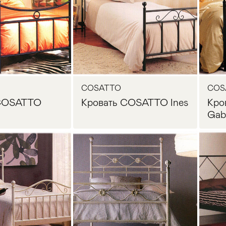
COSATTO
COS
 COSATTO
Кровать COSATTO Ines
Кро
Gab
Прихожая
>
>
осить цену
Запросить цену
тумбы
Детская мебель
>
>
Двери и перегородки
я ванных комнат
>