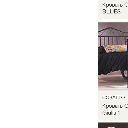
Кровать
ARCA
16
BLUES
ARKETIPO
8
ARMANI CASA
5
Запр
ARREDOCLASSIC
7
ARTE ANTIQUA
8
ARTE BROTTO
6
COSATTO
Кровать
ARTE CASA
160
Giulia 1
ARTEARREDO
9