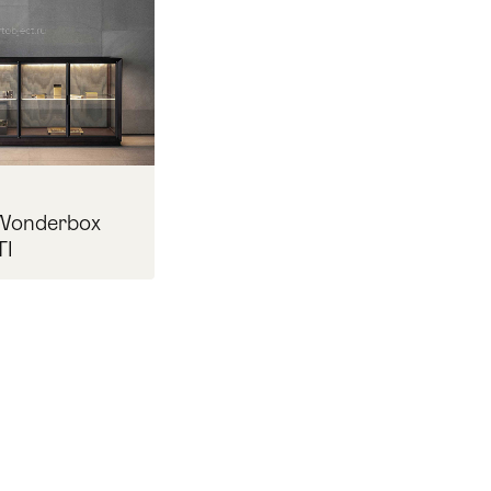
Wonderbox
I
Прихожая
>
>
осить цену
тумбы
Детская мебель
>
>
Двери и перегородки
я ванных комнат
>