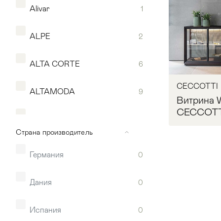
Alivar
1
ALPE
2
ALTA CORTE
6
CECCOTTI
ALTAMODA
9
Витрина 
CECCOTT
ANDREA FANFANI
14
Страна производитель
ANGELO CAPPELLINI
55
Германия
0
Мягкая мебель
Хранение
>
ANNIBALE COLOMBO
13
Запр
Дания
0
Кровати
Комоды и 
ANTONELLI MORAVIO
40
Испания
0
Столы
>
Мебель дл