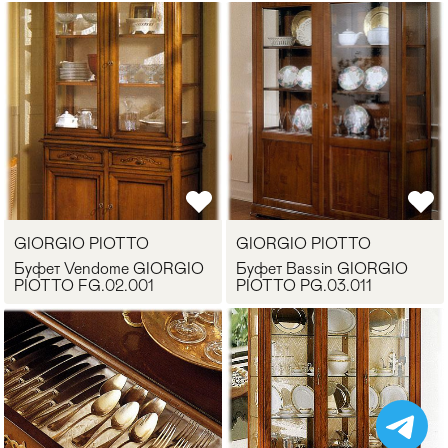
GIORGIO PIOTTO
GIORGIO PIOTTO
Буфет Vendome GIORGIO
Буфет Bassin GIORGIO
PIOTTO FG.02.001
PIOTTO PG.03.011