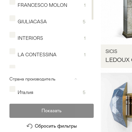
FRANCESCO MOLON
1
GIULIACASA
5
INTERIORS
1
SICIS
LA CONTESSINA
1
LEDOUX 
MAGGI MASSIMO
4
Страна производитель
MODENESE
2
Италия
5
Мягкая мебель
Хранение
>
REFLEX
1
Запр
Показать
Кровати
Комоды и 
RIVA
1
Сбросить фильтры
Столы
>
Мебель дл