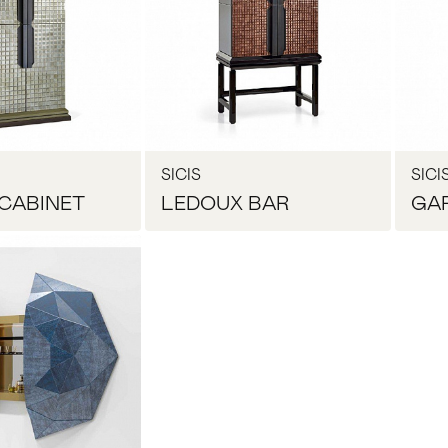
SICIS
SICI
CABINET
LEDOUX BAR
GA
Прихожая
>
>
осить цену
Запросить цену
тумбы
Детская мебель
>
>
Двери и перегородки
я ванных комнат
>