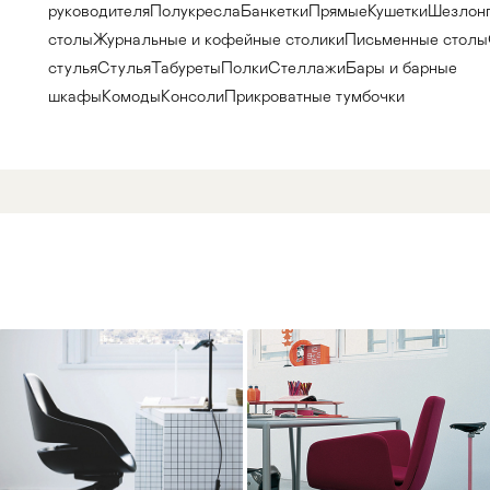
руководителя
Полукресла
Банкетки
Прямые
Кушетки
Шезлон
столы
Журнальные и кофейные столики
Письменные столы
стулья
Стулья
Табуреты
Полки
Стеллажи
Бары и барные
шкафы
Комоды
Консоли
Прикроватные тумбочки