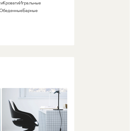
ги
Кровати
Игральные
Обеденные
Барные