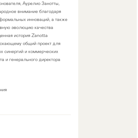
нователя, Аурелио Занотты,
народное внимание благодаря
 формальных инноваций, а также
ывную эволюцию качества
ценная история Zanotta
пускающему общий проект для
х синергий и коммерческих
та и генерального директора
ния