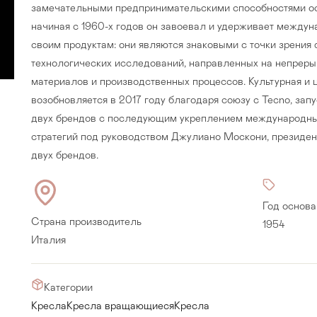
замечательными предпринимательскими способностями ос
начиная с 1960-х годов он завоевал и удерживает между
своим продуктам: они являются знаковыми с точки зрения
технологических исследований, направленных на непрер
материалов и производственных процессов. Культурная и 
возобновляется в 2017 году благодаря союзу с Tecno, за
двух брендов с последующим укреплением международны
стратегий под руководством Джулиано Москони, президен
двух брендов.
Год основа
Страна производитель
1954
Прихожая
>
>
Италия
тумбы
Детская мебель
>
>
Категории
Кресла
Кресла вращающиеся
Кресла
Двери и перегородки
я ванных комнат
>