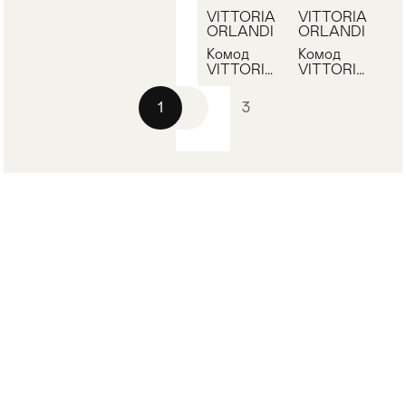
VITTORIA
VITTORIA
ORLANDI
ORLANDI
Комод
Комод
VITTORIA
VITTORIA
ORLANDI
ORLANDI
Romina 5
Provenza
1
2
3
2
г. Москва, Ленинский проспект, 85
Пн-Вс: 9:00 - 20:00
+7 (499) 350-32-94
info@artobject.ru