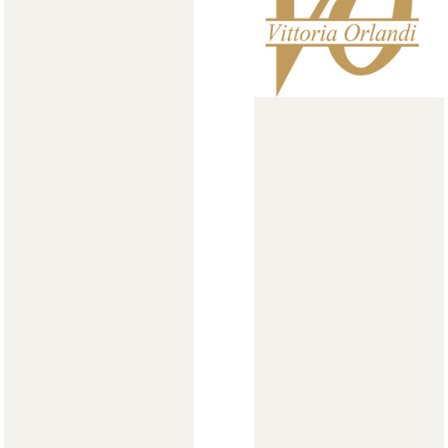
Мягкая мебель
Хранение
>
Кровати
Комоды и 
Столы
Мебель дл
>