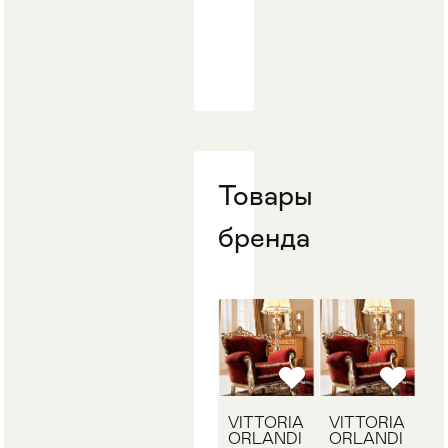
Стулья
>
Товары
бренда
VITTORIA
VITTORIA
ORLANDI
ORLANDI