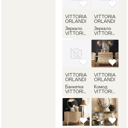
VITTORIA
VITTORIA
ORLANDI
ORLANDI
Зеркало
Зеркало
VITTORIA
VITTORIA
ORLANDI
ORLANDI
Lola
Venere
VITTORIA
VITTORIA
ORLANDI
ORLANDI
Банкетка
Комод
VITTORIA
VITTORIA
ORLANDI
ORLANDI
Gianna
Cassandra
2