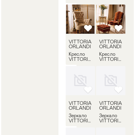
ORLANDI
ORLANDI
Marika 2
Marika 3
VITTORIA
VITTORIA
ORLANDI
ORLANDI
Кресло
Кресло
VITTORIA
VITTORIA
ORLANDI
ORLANDI
Marika 4
Luigi 1
VITTORIA
VITTORIA
ORLANDI
ORLANDI
Зеркало
Зеркало
VITTORIA
VITTORIA
ORLANDI
ORLANDI
Cassandra
Eva