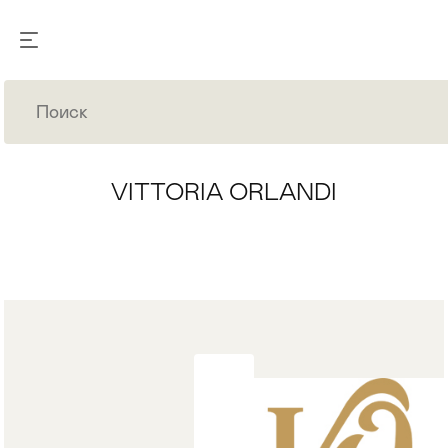
VITTORIA ORLANDI